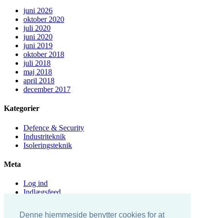
juni 2026
oktober 2020
juli 2020
juni 2020
juni 2019
oktober 2018
juli 2018
maj 2018
april 2018
december 2017
Kategorier
Defence & Security
Industriteknik
Isoleringsteknik
Meta
Log ind
Indlægsfeed
Kommentarfeed
WordPress.org
Denne hjemmeside benytter cookies for at