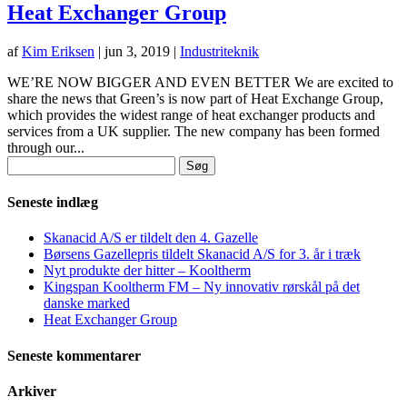
Heat Exchanger Group
af
Kim Eriksen
|
jun 3, 2019
|
Industriteknik
WE’RE NOW BIGGER AND EVEN BETTER We are excited to
share the news that Green’s is now part of Heat Exchange Group,
which provides the widest range of heat exchanger products and
services from a UK supplier. The new company has been formed
through our...
Søg
efter:
Seneste indlæg
Skanacid A/S er tildelt den 4. Gazelle
Børsens Gazellepris tildelt Skanacid A/S for 3. år i træk
Nyt produkte der hitter – Kooltherm
Kingspan Kooltherm FM – Ny innovativ rørskål på det
danske marked
Heat Exchanger Group
Seneste kommentarer
Arkiver