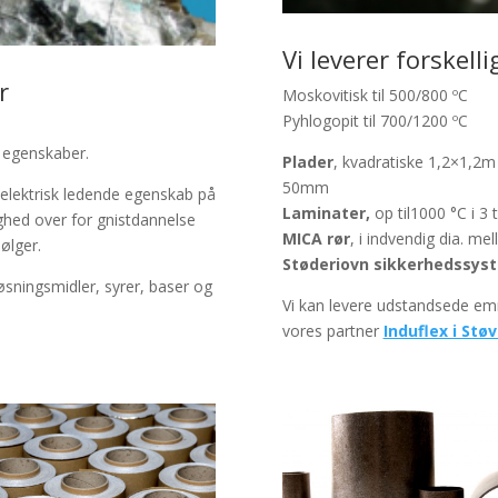
Vi leverer forskell
r
Moskovitisk til 500/800 ºC
Pyhlogopit til 700/1200 ºC
 egenskaber.
Plader
, kvadratiske 1,2×1,2m
50mm
-elektrisk ledende egenskab på
Laminater,
op til1000 °C i 
hed over for gnistdannelse
MICA rør
, i indvendig dia. 
ølger.
Støderiovn sikkerhedssys
øsningsmidler, syrer, baser og
Vi kan levere udstandsede em
vores partner
Induflex i Støv