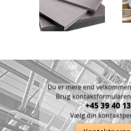
Du er mere end velkommen 
Brug kontaktformularen e
+45 39 40 13
Vælg din kontaktpe