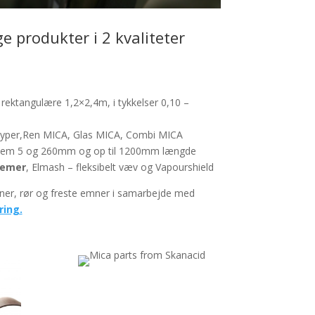
ige produkter i 2 kvaliteter
 rektangulære 1,2×2,4m, i tykkelser 0,10 –
3 typer,Ren MICA, Glas MICA, Combi MICA
mellem 5 og 260mm og op til 1200mm længde
temer
, Elmash – fleksibelt væv og Vapourshield
ner, rør og freste emner i samarbejde med
ring.