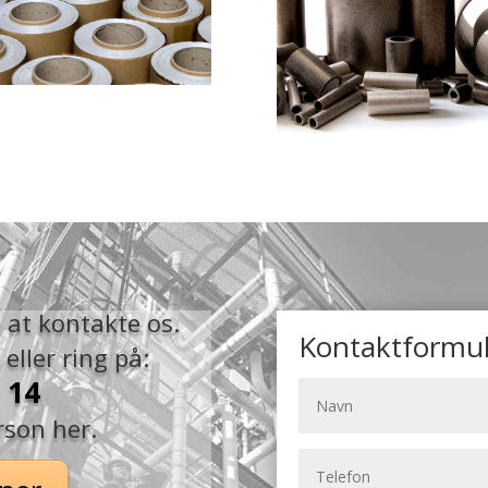
at kontakte os.
Kontaktformul
ller ring på:
 14
rson her.