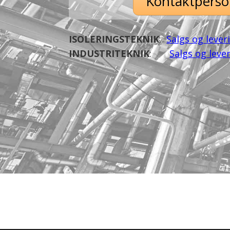
Kontaktperso
ISOLERINGSTEKNIK
:
Salgs og lever
INDUSTRITEKNIK
:
Salgs og leve