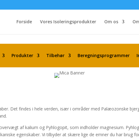
Forside
Vores Isoleringsprodukter
Om os
Om
Produkter
Tilbehør
Beregningsprogrammer
ber. Det findes i hele verden, især i områder med Palæozonske bjerga
and.
n overvægt af kalium og Pyhlogopit, som indholder magnesium. Pyhlog
niske egenskaber. Vi tilbyder at skære lige de emner du har brug for