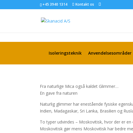
+45 3940 1314
Kontakt os
Isoleringsteknik
Anvendelsesområder
Fra naturlige Mica også kaldet Glimmer…
En gave fra naturen
Naturlig glimmer har enestående fysiske egenska
Indien, Madagaskar, Sri Lanka, Brasilien og Rusl
To typer udvindes – Moskovitisk, hvor der er e
Moskovitisk gør mens Moskovitisk har bedre meka