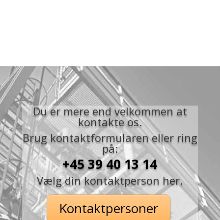
Du er mere end velkommen at
kontakte os.
Brug kontaktformularen eller ring
på:
+45 39 40 13 14
Vælg din kontaktperson her.
Kontaktpersoner