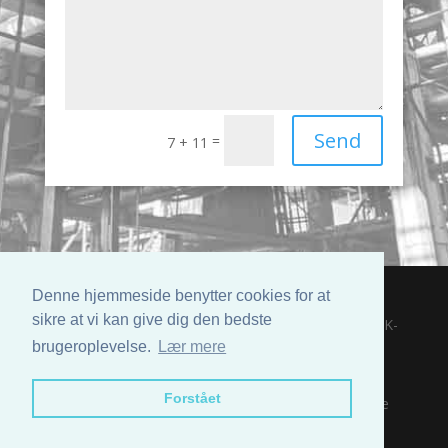
Send
=
7 + 11
Denne hjemmeside benytter cookies for at
sikre at vi kan give dig den bedste
© 1947-2026 SKANACID A/S | Guldalderen 28B | DK-
2640 Hedehusene | +45 39 40 13 14 |
brugeroplevelse.
Lær mere
mail@skanacid.dk
Forstået
© 1947-2017 SKANACID - Lunikvej 7, DK-2670 Greve
+45 39 40 13 14