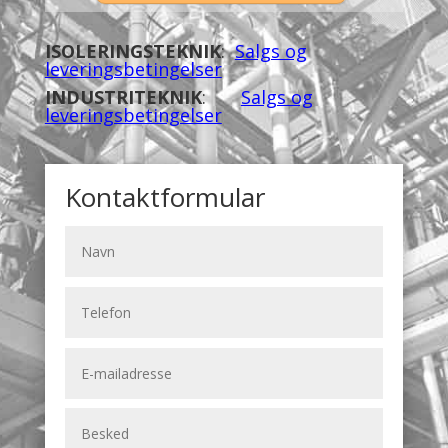
ISOLERINGSTEKNIK
:
Salgs og
leveringsbetingelser
INDUSTRITEKNIK
:
Salgs og
leveringsbetingelser
Kontaktformular