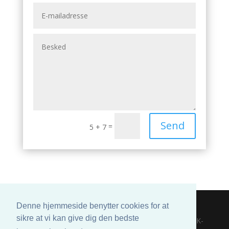
Send
=
5 + 7
Denne hjemmeside benytter cookies for at
sikre at vi kan give dig den bedste
© 1947-2026 SKANACID A/S | Guldalderen 28B | DK-