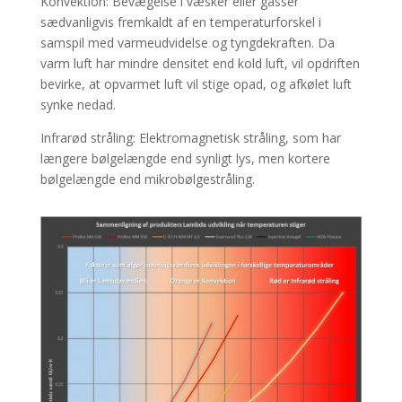
Konvektion: Bevægelse i væsker eller gasser
sædvanligvis fremkaldt af en temperaturforskel i
samspil med varmeudvidelse og tyngdekraften. Da
varm luft har mindre densitet end kold luft, vil opdriften
bevirke, at opvarmet luft vil stige opad, og afkølet luft
synke nedad.
Infrarød stråling: Elektromagnetisk stråling, som har
længere bølgelængde end synligt lys, men kortere
bølgelængde end mikrobølgestråling.